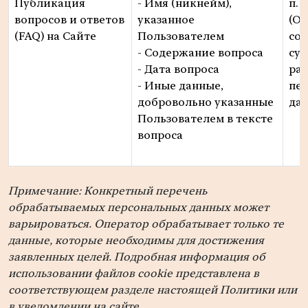
Публикация
- Имя (никнейм),
п. 1
вопросов и ответов
указанное
(О
(FAQ) на Сайте
Пользователем
сог
- Содержание вопроса
суб
- Дата вопроса
ра
- Иные данные,
пе
добровольно указанные
да
Пользователем в тексте
вопроса
Примечание: Конкретный перечень
обрабатываемых персональных данных может
варьироваться. Оператор обрабатывает только те
данные, которые необходимы для достижения
заявленных целей. Подробная информация об
использовании файлов cookie представлена в
соответствующем разделе настоящей Политики или
в уведомлении на сайте.