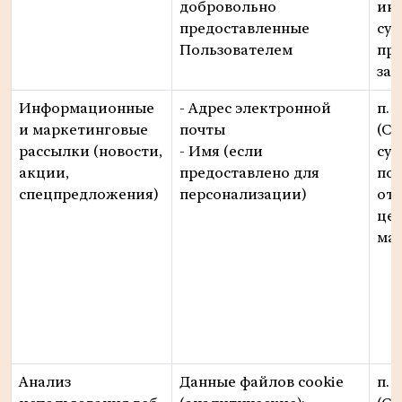
добровольно
ин
предоставленные
суб
Пользователем
пр
зап
Информационные
- Адрес электронной
п. 1
и маркетинговые
почты
(Со
рассылки (новости,
- Имя (если
суб
акции,
предоставлено для
по
спецпредложения)
персонализации)
отд
це
мар
Анализ
Данные файлов cookie
п. 1