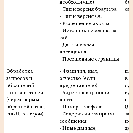
необходимые)
без
- Тип и версия браузера
сай
- Тип и версия ОС
- Разрешение экрана
- Источник перехода на
сайт
- Дата и время
посещения
- Посещенные страницы
Обработка
- Фамилия, имя,
п. 1
запросов и
отчество (если
(Со
обращений
предоставлено)
суб
Пользователей
- Адрес электронной
и/
(через формы
почты
п. 5
обратной связи,
- Номер телефона
(Де
email, телефон)
- Содержание запроса/
за
сообщения
ис
- Иные данные,
дог