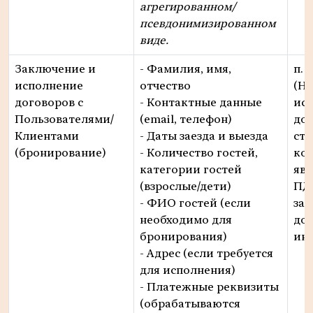
агрегированном/
псевдонимизированном
виде.
Заключение и
- Фамилия, имя,
п. 5
исполнение
отчество
(Н
договоров с
- Контактные данные
ис
Пользователями/
(email, телефон)
дог
Клиентами
- Даты заезда и выезда
ст
(бронирование)
- Количество гостей,
ко
категории гостей
явл
(взрослые/дети)
ПДн
- ФИО гостей (если
за
необходимо для
дог
бронирования)
ин
- Адрес (если требуется
для исполнения)
- Платежные реквизиты
(обрабатываются