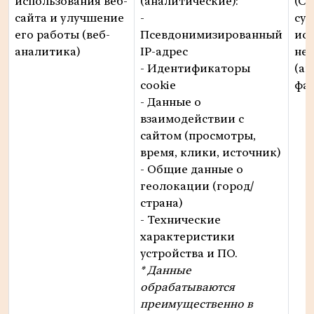
использования веб-
(аналитические):
(Со
сайта и улучшение
-
суб
его работы (веб-
Псевдонимизированный
ис
аналитика)
IP-адрес
не
- Идентификаторы
(ан
cookie
фай
- Данные о
взаимодействии с
сайтом (просмотры,
время, клики, источник)
- Общие данные о
геолокации (город/
страна)
- Технические
характеристики
устройства и ПО.
* Данные
обрабатываются
преимущественно в