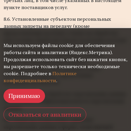
третьих лиц, в том числе указанных в настоящем
пункте поставщиков услуг.
8.6. Установленные субъектом персональных
данных запреты на передачу (кроме
предоставления доступа), а также на обработку
или условия обработки (кроме получения доступа)
Мы используем файлы cookie для обеспечения
персональных данных, разрешенных для
работы сайта и аналитики (Яндекс.Метрика).
распространения, не действуют в случаях
Продолжая использовать сайт без нажатия кнопок,
обработки персональных данных в
вы разрешаете только технически необходимые
государственных, общественных и иных
cookie. Подробнее в
Политике
публичных интересах, определенных
конфиденциальности
.
законодательством РФ.
8.7. Оператор при обработке персональных данных
Принимаю
обеспечивает конфиденциальность персональных
данных.
Отказаться от аналитики
8.8. Оператор осуществляет хранение
персональных данных в форме, позволяющей