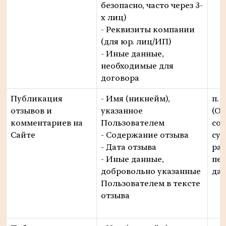
безопасно, часто через 3-
х лиц)
- Реквизиты компании
(для юр. лиц/ИП)
- Иные данные,
необходимые для
договора
Публикация
- Имя (никнейм),
п. 1
отзывов и
указанное
(О
комментариев на
Пользователем
сог
Сайте
- Содержание отзыва
суб
- Дата отзыва
ра
- Иные данные,
пе
добровольно указанные
да
Пользователем в тексте
отзыва