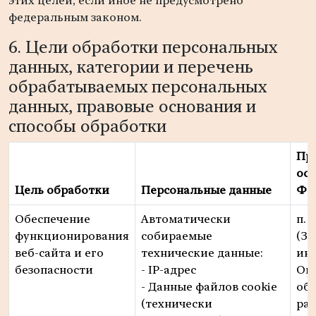
этих целей, если иное не предусмотрено
федеральным законом.
6. Цели обработки персональных
данных, категории и перечень
обрабатываемых персональных
данных, правовые основания и
способы обработки
Пр
осн
Цель обработки
Персональные данные
ФЗ
Обеспечение
Автоматически
п. 7
функционирования
собираемые
(З
веб-сайта и его
технические данные:
ин
безопасности
- IP-адрес
Оп
- Данные файлов cookie
об
(технически
ра